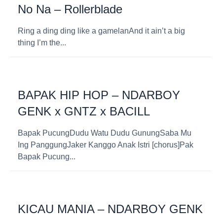
No Na – Rollerblade
Ring a ding ding like a gamelanAnd it ain’t a big
thing I’m the...
BAPAK HIP HOP – NDARBOY
GENK x GNTZ x BACILL
Bapak PucungDudu Watu Dudu GunungSaba Mu
Ing PanggungJaker Kanggo Anak Istri [chorus]Pak
Bapak Pucung...
KICAU MANIA – NDARBOY GENK