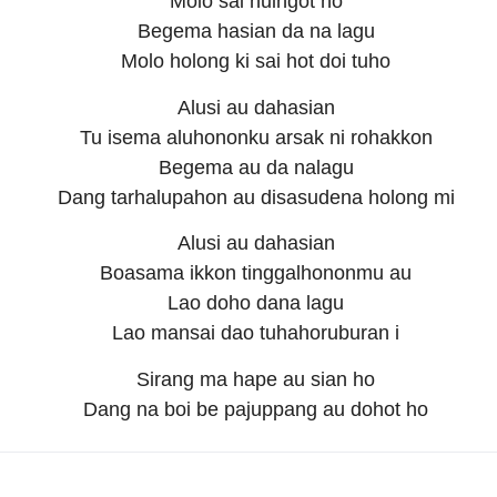
Molo sai huingot ho
Begema hasian da na lagu
Molo holong ki sai hot doi tuho
Alusi au dahasian
Tu isema aluhononku arsak ni rohakkon
Begema au da nalagu
Dang tarhalupahon au disasudena holong mi
Alusi au dahasian
Boasama ikkon tinggalhononmu au
Lao doho dana lagu
Lao mansai dao tuhahoruburan i
Sirang ma hape au sian ho
Dang na boi be pajuppang au dohot ho