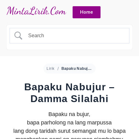
Home
Lirik
Bapaku Nabujur – Damma Silalahi
Bapaku Nabujur –
Damma Silalahi
Bapaku na bujur,
bapa parholong na lang marpussa
lang dong taridah surut semangat mu lo bapa