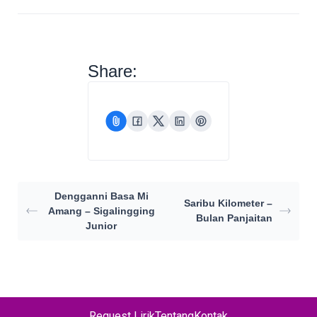
Share:
Dengganni Basa Mi
Saribu Kilometer –
Amang – Sigalingging
Bulan Panjaitan
Junior
Request Lirik
Tentang
Kontak