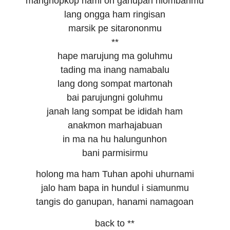
manghopkop nami on ganupan niombahmu
lang ongga ham ringisan
marsik pe sitarononmu
**
hape marujung ma goluhmu
tading ma inang namabalu
lang dong sompat martonah
bai parujungni goluhmu
janah lang sompat be ididah ham
anakmon marhajabuan
in ma na hu halungunhon
bani parmisirmu
holong ma ham Tuhan apohi uhurnami
jalo ham bapa in hundul i siamunmu
tangis do ganupan, hanami namagoan
back to **