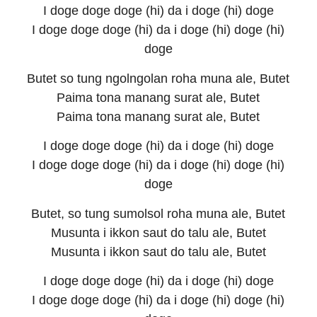
I doge doge doge (hi) da i doge (hi) doge
I doge doge doge (hi) da i doge (hi) doge (hi)
doge
Butet so tung ngolngolan roha muna ale, Butet
Paima tona manang surat ale, Butet
Paima tona manang surat ale, Butet
I doge doge doge (hi) da i doge (hi) doge
I doge doge doge (hi) da i doge (hi) doge (hi)
doge
Butet, so tung sumolsol roha muna ale, Butet
Musunta i ikkon saut do talu ale, Butet
Musunta i ikkon saut do talu ale, Butet
I doge doge doge (hi) da i doge (hi) doge
I doge doge doge (hi) da i doge (hi) doge (hi)