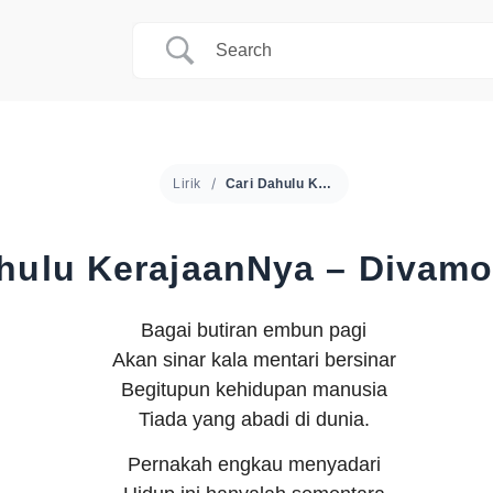
Lirik
Cari Dahulu KerajaanNya – Divamora Sister
hulu KerajaanNya – Divamor
Bagai butiran embun pagi
Akan sinar kala mentari bersinar
Begitupun kehidupan manusia
Tiada yang abadi di dunia.
Pernakah engkau menyadari