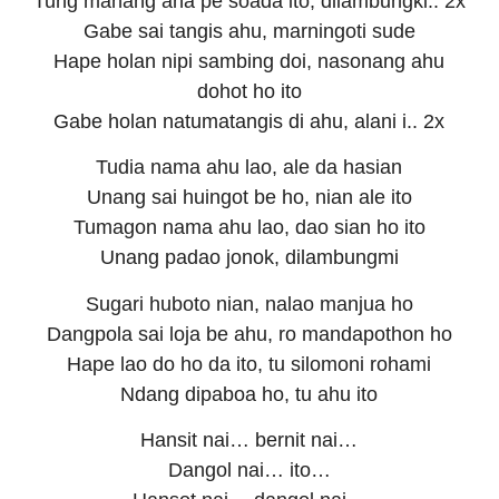
Tung manang aha pe soada ito, dilambungki.. 2x
Gabe sai tangis ahu, marningoti sude
Hape holan nipi sambing doi, nasonang ahu
dohot ho ito
Gabe holan natumatangis di ahu, alani i.. 2x
Tudia nama ahu lao, ale da hasian
Unang sai huingot be ho, nian ale ito
Tumagon nama ahu lao, dao sian ho ito
Unang padao jonok, dilambungmi
Sugari huboto nian, nalao manjua ho
Dangpola sai loja be ahu, ro mandapothon ho
Hape lao do ho da ito, tu silomoni rohami
Ndang dipaboa ho, tu ahu ito
Hansit nai… bernit nai…
Dangol nai… ito…