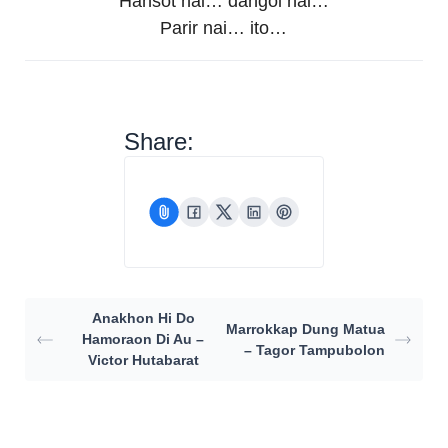
Hansot nai… dangol nai…
Parir nai… ito…
Share:
Anakhon Hi Do
Marrokkap Dung Matua
Hamoraon Di Au –
– Tagor Tampubolon
Victor Hutabarat