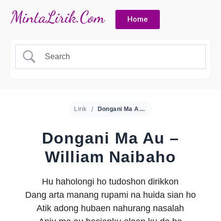
Home
Lirik
Dongani Ma Au – William Naibaho
Dongani Ma Au –
William Naibaho
Hu haholongi ho tudoshon dirikkon
Dang arta manang rupami na huida sian ho
Atik adong hubaen nahurang nasalah