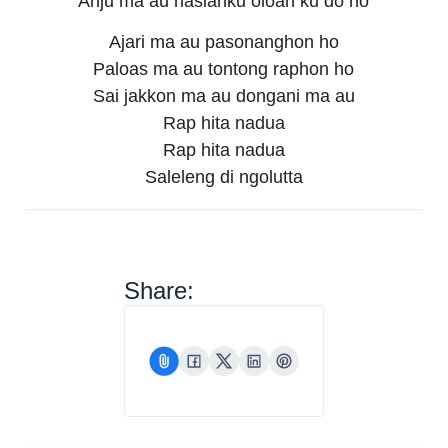
Anju ma au hasianku oloan ku do ho
Ajari ma au pasonanghon ho
Paloas ma au tontong raphon ho
Sai jakkon ma au dongani ma au
Rap hita nadua
Rap hita nadua
Saleleng di ngolutta
Share: