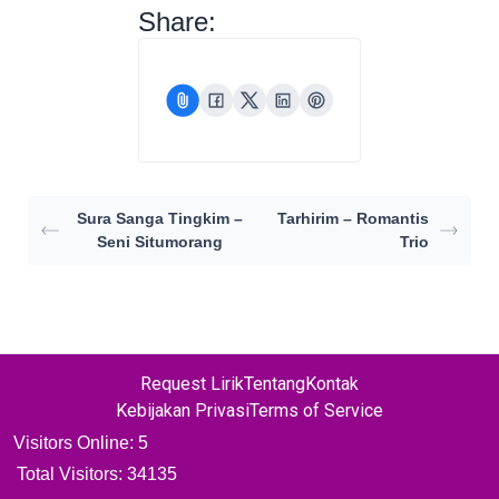
Share:
Sura Sanga Tingkim –
Tarhirim – Romantis
Seni Situmorang
Trio
Request Lirik
Tentang
Kontak
Kebijakan Privasi
Terms of Service
Visitors Online: 5
Total Visitors:
34135