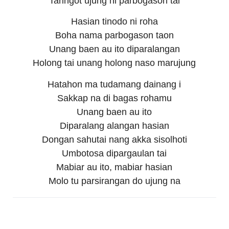
Taringot ujung ni parbogason tai
Hasian tinodo ni roha
Boha nama parbogason taon
Unang baen au ito diparalangan
Holong tai unang holong naso marujung
Hatahon ma tudamang dainang i
Sakkap na di bagas rohamu
Unang baen au ito
Diparalang alangan hasian
Dongan sahutai nang akka sisolhoti
Umbotosa dipargaulan tai
Mabiar au ito, mabiar hasian
Molo tu parsirangan do ujung na