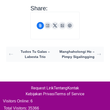
Share:
Tudos Tu Galas –
Manghaholongi Ho –
Labesta Trio
Pimpy Sigalingging
Request Lirik
Tentang
Kontak
Kebijakan Privasi
Terms of Service
Visitors Online: 6
Total Visitors:
35366