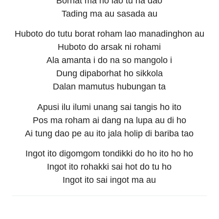
Borhat ma ho lao tu na dao
Tading ma au sasada au
Huboto do tutu borat roham lao manadinghon au
Huboto do arsak ni rohami
Ala amanta i do na so mangolo i
Dung dipaborhat ho sikkola
Dalan mamutus hubungan ta
Apusi ilu ilumi unang sai tangis ho ito
Pos ma roham ai dang na lupa au di ho
Ai tung dao pe au ito jala holip di bariba tao
Ingot ito digomgom tondikki do ho ito ho ho
Ingot ito rohakki sai hot do tu ho
Ingot ito sai ingot ma au