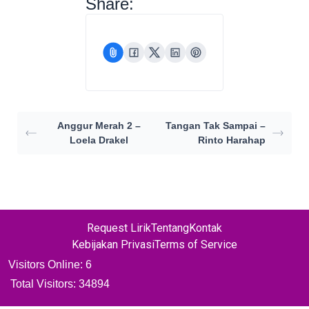
Share:
Anggur Merah 2 –
Tangan Tak Sampai –
Loela Drakel
Rinto Harahap
Request Lirik
Tentang
Kontak
Kebijakan Privasi
Terms of Service
Visitors Online: 6
Total Visitors:
34894