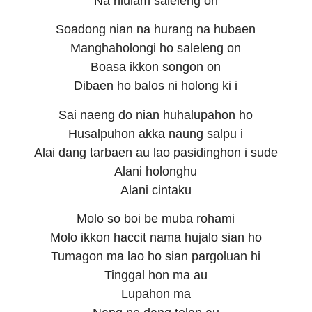
Na niulam saleleng on
Soadong nian na hurang na hubaen
Manghaholongi ho saleleng on
Boasa ikkon songon on
Dibaen ho balos ni holong ki i
Sai naeng do nian huhalupahon ho
Husalpuhon akka naung salpu i
Alai dang tarbaen au lao pasidinghon i sude
Alani holonghu
Alani cintaku
Molo so boi be muba rohami
Molo ikkon haccit nama hujalo sian ho
Tumagon ma lao ho sian pargoluan hi
Tinggal hon ma au
Lupahon ma