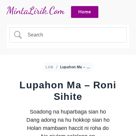
Home
Lirik
Lupahon Ma – Roni Sihite
Lupahon Ma – Roni
Sihite
Soadong na huparbaga sian ho
Dang adong na hu hokkop sian ho
Holan mambaen haccit ni roha do