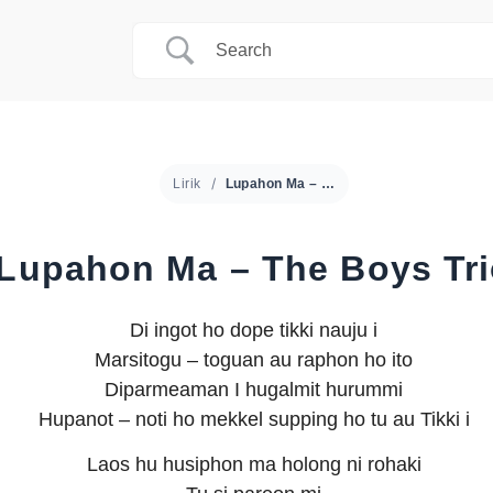
Lirik
Lupahon Ma – The Boys Trio
Lupahon Ma – The Boys Tr
Di ingot ho dope tikki nauju i
Marsitogu – toguan au raphon ho ito
Diparmeaman I hugalmit hurummi
Hupanot – noti ho mekkel supping ho tu au Tikki i
Laos hu husiphon ma holong ni rohaki