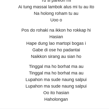
Tu si pareon mi
Ai tung massai lambok alus mi tu au ito
Na holong roham tu au
Uoo o
Pos do rohaki na ikkon ho rokkap hi
Hasian
Hape dung lao martopi bogas i
Gabe di ose ho padantai
Naikkon sirang au sian ho
Tinggal ma ho borhat ma au
Tinggal ma ho borhat ma au
Lupahon ma sude naung salpui
Lupahon ma sude naung salpui
Oo ito hasian
Haholongan