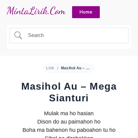
Home
Lirik
Masihol Au – Mega Sianturi
Masihol Au – Mega
Sianturi
Mulak ma ho hasian
Dison do au paimahon ho
Boha ma bahenon hu paboahon tu ho