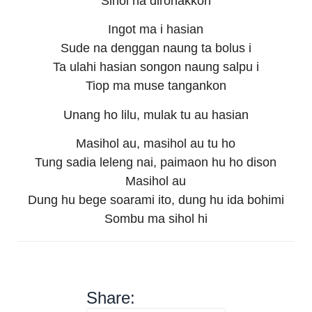
Sihol na dirohakkon
Ingot ma i hasian
Sude na denggan naung ta bolus i
Ta ulahi hasian songon naung salpu i
Tiop ma muse tangankon
Unang ho lilu, mulak tu au hasian
Masihol au, masihol au tu ho
Tung sadia leleng nai, paimaon hu ho dison
Masihol au
Dung hu bege soarami ito, dung hu ida bohimi
Sombu ma sihol hi
Share: