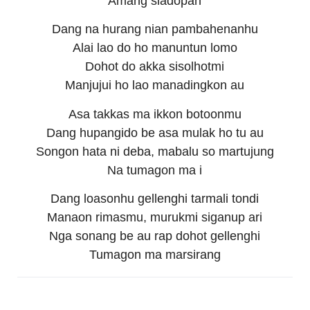
Amang siadopan
Dang na hurang nian pambahenanhu
Alai lao do ho manuntun lomo
Dohot do akka sisolhotmi
Manjujui ho lao manadingkon au
Asa takkas ma ikkon botoonmu
Dang hupangido be asa mulak ho tu au
Songon hata ni deba, mabalu so martujung
Na tumagon ma i
Dang loasonhu gellenghi tarmali tondi
Manaon rimasmu, murukmi siganup ari
Nga sonang be au rap dohot gellenghi
Tumagon ma marsirang