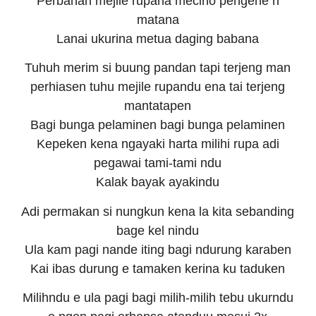
Perbahan mejile rupana meciho pengene n
matana
Lanai ukurina metua daging babana
Tuhuh merim si buung pandan tapi terjeng man
perhiasen tuhu mejile rupandu ena tai terjeng
mantatapen
Bagi bunga pelaminen bagi bunga pelaminen
Kepeken kena ngayaki harta milihi rupa adi
pegawai tami-tami ndu
Kalak bayak ayakindu
Adi permakan si nungkun kena la kita sebanding
bage kel nindu
Ula kam pagi nande iting bagi ndurung karaben
Kai ibas durung e tamaken kerina ku taduken
Milihndu e ula pagi bagi milih-milih tebu ukurndu