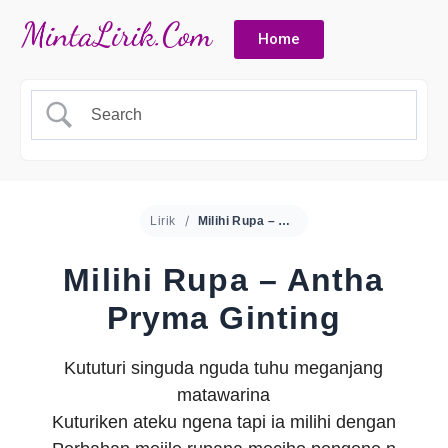
Home
Lirik
Milihi Rupa – Antha Pryma Ginting
Milihi Rupa – Antha
Pryma Ginting
Kututuri singuda nguda tuhu meganjang
matawarina
Kuturiken ateku ngena tapi ia milihi dengan