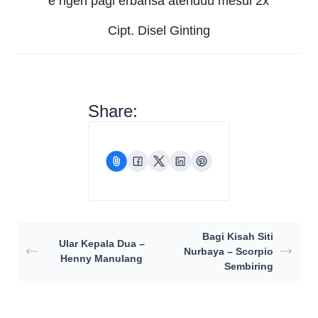
e ngen pagi erbansa atenduu mesui 2x
Cipt. Disel Ginting
Share:
Bagi Kisah Siti
Ular Kepala Dua –
Nurbaya – Scorpio
Henny Manulang
Sembiring