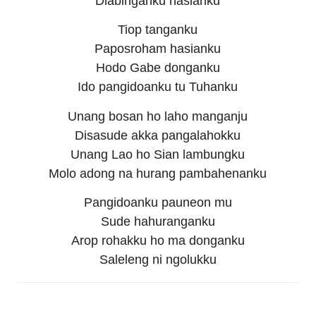
Diabinganku hasianku
Tiop tanganku
Paposroham hasianku
Hodo Gabe donganku
Ido pangidoanku tu Tuhanku
Unang bosan ho laho manganju
Disasude akka pangalahokku
Unang Lao ho Sian lambungku
Molo adong na hurang pambahenanku
Pangidoanku pauneon mu
Sude hahuranganku
Arop rohakku ho ma donganku
Saleleng ni ngolukku