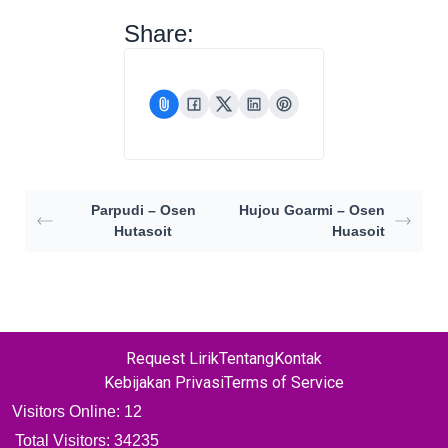
Share:
Parpudi – Osen
Hujou Goarmi – Osen
Hutasoit
Huasoit
Request Lirik
Tentang
Kontak
Kebijakan Privasi
Terms of Service
Visitors Online: 12
Total Visitors:
34235