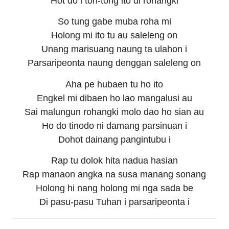
Hot do i ton-tong ito di rohangki
So tung gabe muba roha mi
Holong mi ito tu au saleleng on
Unang marisuang naung ta ulahon i
Parsaripeonta naung denggan saleleng on
Aha pe hubaen tu ho ito
Engkel mi dibaen ho lao mangalusi au
Sai malungun rohangki molo dao ho sian au
Ho do tinodo ni damang parsinuan i
Dohot dainang pangintubu i
Rap tu dolok hita nadua hasian
Rap manaon angka na susa manang sonang
Holong hi nang holong mi nga sada be
Di pasu-pasu Tuhan i parsaripeonta i