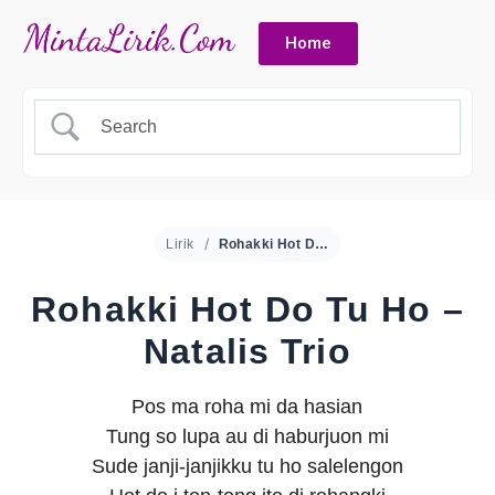
Home
Lirik
Rohakki Hot Do Tu Ho – Natalis Trio
Rohakki Hot Do Tu Ho –
Natalis Trio
Pos ma roha mi da hasian
Tung so lupa au di haburjuon mi
Sude janji-janjikku tu ho salelengon