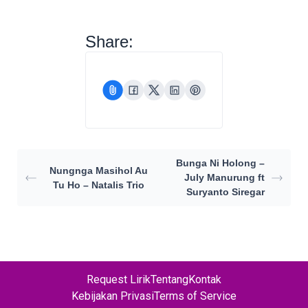
Share:
Bunga Ni Holong –
Nungnga Masihol Au
July Manurung ft
Tu Ho – Natalis Trio
Suryanto Siregar
Request Lirik
Tentang
Kontak
Kebijakan Privasi
Terms of Service