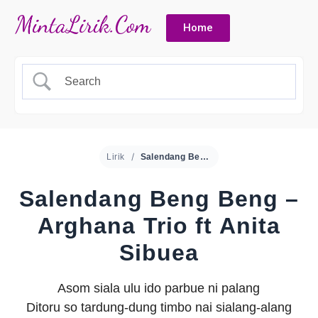
Home
Lirik
Salendang Beng Beng – Arghana Trio ft Anita Sibuea
Salendang Beng Beng –
Arghana Trio ft Anita
Sibuea
Asom siala ulu ido parbue ni palang
Ditoru so tardung-dung timbo nai sialang-alang