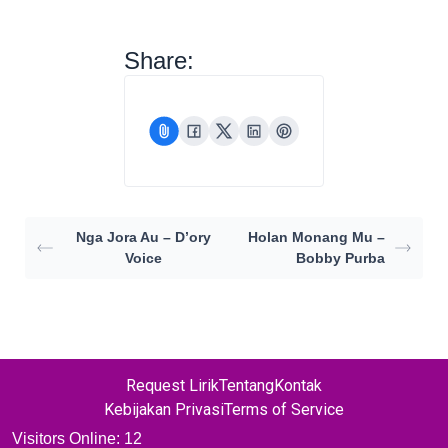
Share:
Nga Jora Au – D’ory
Holan Monang Mu –
Voice
Bobby Purba
Request Lirik
Tentang
Kontak
Kebijakan Privasi
Terms of Service
Visitors Online: 12