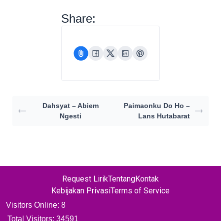
Share:
Dahsyat – Abiem
Paimaonku Do Ho –
Ngesti
Lans Hutabarat
Request Lirik
Tentang
Kontak
Kebijakan Privasi
Terms of Service
Visitors Online: 8
Total Visitors:
34591