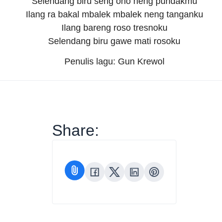
Selendang biru seng ono neng pundakmu
Ilang ra bakal mbalek mbalek neng tanganku
Ilang bareng roso tresnoku
Selendang biru gawe mati rosoku
Penulis lagu: Gun Krewol
Share: