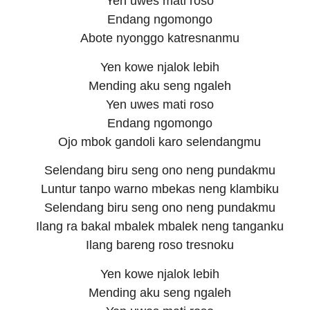
Yen uwes mati roso
Endang ngomongo
Abote nyonggo katresnanmu
Yen kowe njalok lebih
Mending aku seng ngaleh
Yen uwes mati roso
Endang ngomongo
Ojo mbok gandoli karo selendangmu
Selendang biru seng ono neng pundakmu
Luntur tanpo warno mbekas neng klambiku
Selendang biru seng ono neng pundakmu
Ilang ra bakal mbalek mbalek neng tanganku
Ilang bareng roso tresnoku
Yen kowe njalok lebih
Mending aku seng ngaleh