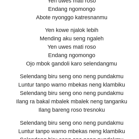
Yen uwes mati roso
Endang ngomongo
Abote nyonggo katresnanmu
Yen kowe njalok lebih
Mending aku seng ngaleh
Yen uwes mati roso
Endang ngomongo
Ojo mbok gandoli karo selendangmu
Selendang biru seng ono neng pundakmu
Luntur tanpo warno mbekas neng klambiku
Selendang biru seng ono neng pundakmu
Ilang ra bakal mbalek mbalek neng tanganku
Ilang bareng roso tresnoku
Selendang biru seng ono neng pundakmu
Luntur tanpo warno mbekas neng klambiku