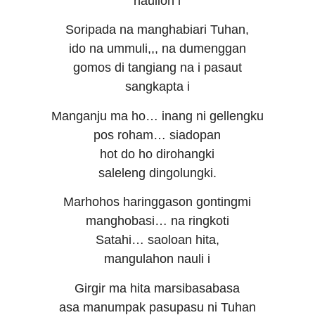
haulion i
Soripada na manghabiari Tuhan,
ido na ummuli,,, na dumenggan
gomos di tangiang na i pasaut
sangkapta i
Manganju ma ho… inang ni gellengku
pos roham… siadopan
hot do ho dirohangki
saleleng dingolungki.
Marhohos haringgason gontingmi
manghobasi… na ringkoti
Satahi… saoloan hita,
mangulahon nauli i
Girgir ma hita marsibasabasa
asa manumpak pasupasu ni Tuhan