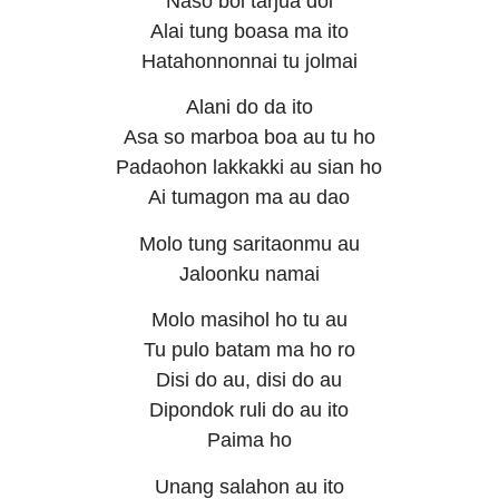
Naso boi tarjua doi
Alai tung boasa ma ito
Hatahonnonnai tu jolmai
Alani do da ito
Asa so marboa boa au tu ho
Padaohon lakkakki au sian ho
Ai tumagon ma au dao
Molo tung saritaonmu au
Jaloonku namai
Molo masihol ho tu au
Tu pulo batam ma ho ro
Disi do au, disi do au
Dipondok ruli do au ito
Paima ho
Unang salahon au ito