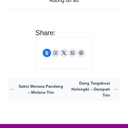
Adong do au
Share:
Dang Targabusi
Saksi Menara Pandang
Holongki – Darapati
– Mulana Trio
Trio