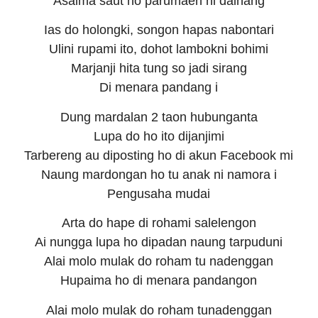
Asalma saut ho parumaen ni dainang
Ias do holongki, songon hapas nabontari
Ulini rupami ito, dohot lambokni bohimi
Marjanji hita tung so jadi sirang
Di menara pandang i
Dung mardalan 2 taon hubunganta
Lupa do ho ito dijanjimi
Tarbereng au diposting ho di akun Facebook mi
Naung mardongan ho tu anak ni namora i
Pengusaha mudai
Arta do hape di rohami salelengon
Ai nungga lupa ho dipadan naung tarpuduni
Alai molo mulak do roham tu nadenggan
Hupaima ho di menara pandangon
Alai molo mulak do roham tunadenggan