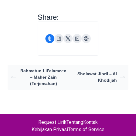
Share:
Rahmatun Lil’alameen
Sholawat Jibril – AI
– Maher Zain
Khodijah
(Terjemahan)
Request Lirik
Tentang
Kontak
Kebijakan Privasi
Terms of Service